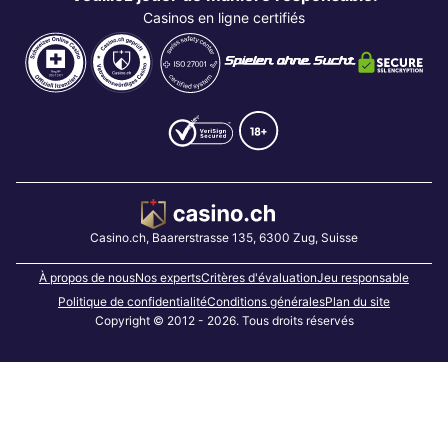
Casinos en ligne certifiés
Casino.ch, Baarerstrasse 135, 6300 Zug, Suisse
À propos de nous
Nos experts
Critères d'évaluation
Jeu responsable
Politique de confidentialité
Conditions générales
Plan du site
Copyright © 2012 - 2026. Tous droits réservés