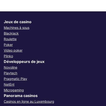
Jeux de casino
Machines à sous
Blackjack
Roulette
Poker
Video poker
Plinko
Développeurs de jeux
Novoline
Playtech
Pragmatic Play
NetEnt
Microgaming
Panorama casinos
Casinos en ligne au Luxembourg