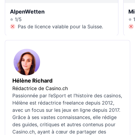
AlpenWetten
Mi
⭐ 1/5
⭐ 
Pas de licence valable pour la Suisse.
Hélène Richard
Rédactrice de Casino.ch
Passionnée par l’eSport et l’histoire des casinos,
Hélène est rédactrice freelance depuis 2012,
avec un focus sur les jeux en ligne depuis 2017.
Grâce à ses vastes connaissances, elle rédige
des guides, critiques et autres contenus pour
Casino.ch, ayant à cœur de partager des