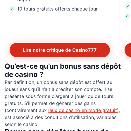
10 tours gratuits offerts chaque jour
Lire notre critique de Casino777
Qu’est-ce qu’un bonus sans dépôt
de casino ?
Par définition, un bonus sans dépôt est offert au
joueur sans qu’il n’ait à créditer son compte. Il se
présente sous forme d’argent à jouer ou de tours
gratuits. S’il permet de générer des gains
(contrairement aux
jeux de casino en mode gratuit
), il
est associé à des conditions d’utilisation, variables
selon le casino.