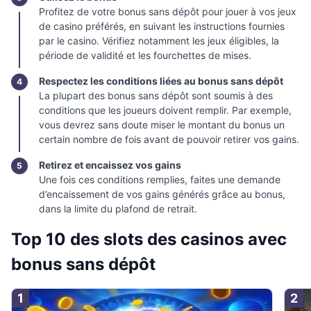
Profitez de votre bonus sans dépôt pour jouer à vos jeux
de casino préférés, en suivant les instructions fournies
par le casino. Vérifiez notamment les jeux éligibles, la
période de validité et les fourchettes de mises.
Respectez les conditions liées au bonus sans dépôt
La plupart des bonus sans dépôt sont soumis à des
conditions que les joueurs doivent remplir. Par exemple,
vous devrez sans doute miser le montant du bonus un
certain nombre de fois avant de pouvoir retirer vos gains.
Retirez et encaissez vos gains
Une fois ces conditions remplies, faites une demande
d’encaissement de vos gains générés grâce au bonus,
dans la limite du plafond de retrait.
Top 10 des slots des casinos avec
bonus sans dépôt
1
2