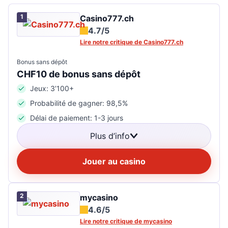
1
Casino777.ch
4.7/5
Lire notre critique de Casino777.ch
Bonus sans dépôt
CHF10 de bonus sans dépôt
Jeux: 3’100+
Probabilité de gagner: 98,5%
Délai de paiement: 1-3 jours
Plus d’info
Jouer au casino
2
mycasino
4.6/5
Lire notre critique de mycasino