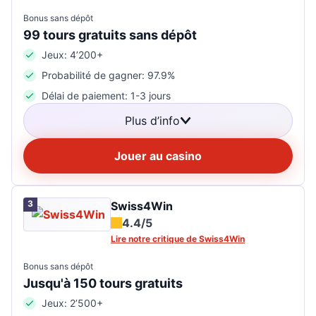
Bonus sans dépôt
99 tours gratuits sans dépôt
Jeux: 4’200+
Probabilité de gagner: 97.9%
Délai de paiement: 1-3 jours
Plus d’info
Jouer au casino
3
Swiss4Win
4.4/5
Lire notre critique de Swiss4Win
Bonus sans dépôt
Jusqu'à 150 tours gratuits
Jeux: 2’500+