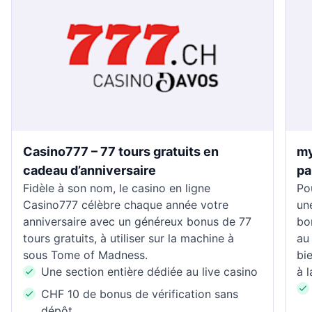
Casino777 – 77 tours gratuits en
my
cadeau d’anniversaire
pa
Fidèle à son nom, le casino en ligne
Po
Casino777 célèbre chaque année votre
un
anniversaire avec un généreux bonus de 77
bo
tours gratuits, à utiliser sur la machine à
au 
sous Tome of Madness.
bi
Une section entière dédiée au live casino
à 
CHF 10 de bonus de vérification sans
dépôt