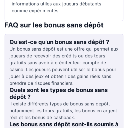
informations utiles aux joueurs débutants
comme expérimentés.
FAQ sur les bonus sans dépôt
Qu'est-ce qu'un bonus sans dépôt ?
Un bonus sans dépôt est une offre qui permet aux
joueurs de recevoir des crédits ou des tours
gratuits sans avoir à créditer leur compte de
casino. Les joueurs peuvent utiliser le bonus pour
jouer à des jeux et obtenir des gains réels sans
prendre de risques financiers.
Quels sont les types de bonus sans
dépôt ?
Il existe différents types de bonus sans dépôt,
notamment les tours gratuits, les bonus en argent
réel et les bonus de cashback.
Les bonus sans dépôt sont-ils soumis à