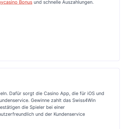
ycasino Bonus
und schnelle Auszahlungen.
ln. Dafür sorgt die Casino App, die für iOS und
 Kundenservice. Gewinne zahlt das Swiss4Win
stätigen die Spieler bei einer
utzerfreundlich und der Kundenservice