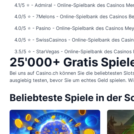
4.1/5 ⭐ - Admiral - Online-Spielbank des Casinos Me
4.0/5 ⭐ - 7Melons - Online-Spielbank des Casinos B
4.0/5 ⭐ - Pasino - Online-Spielbank des Casinos Mey
4.0/5 ⭐ - SwissCasinos - Online-Spielbank des Casin
3.5/5 ⭐️ - StarVegas - Online-Spielbank des Casinos 
25'000+ Gratis Spiel
Bei uns auf Casino.ch können Sie die beliebtesten Slo
ausgiebig testen, bevor Sie um echtes Geld spielen. W
Beliebteste Spiele in der 