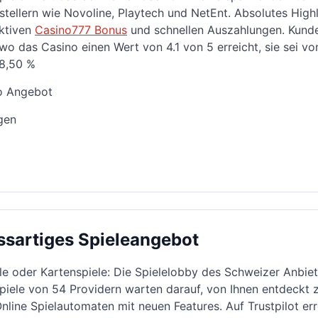
tellern wie Novoline, Playtech und NetEnt. Absolutes Highl
aktiven
Casino777 Bonus
und schnellen Auszahlungen. Kunde
, wo das Casino einen Wert von 4.1 von 5 erreicht, sie sei v
8,50 %
o Angebot
gen
ssartiges Spieleangebot
ele oder Kartenspiele: Die Spielelobby des Schweizer Anbiet
Spiele von 54 Providern warten darauf, von Ihnen entdeckt z
nline Spielautomaten mit neuen Features. Auf Trustpilot e