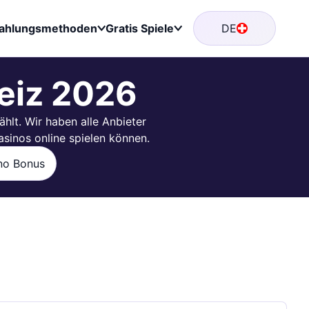
ahlungsmethoden
Gratis Spiele
DE
eiz 2026
hlt. Wir haben alle Anbieter
asinos online spielen können.
no Bonus