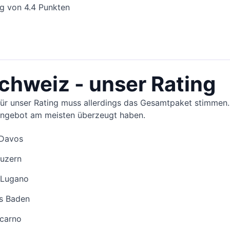
ng von 4.4 Punkten
Schweiz - unser Rating
Für unser Rating muss allerdings das Gesamtpaket stimmen.
-Angebot am meisten überzeugt haben.
 Davos
Luzern
 Lugano
os Baden
ocarno