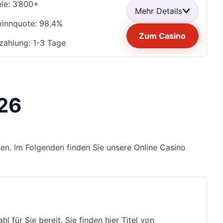
ele: 3’800+
Mehr Details
innquote: 98,4%
Zum Casino
zahlung: 1-3 Tage
26
en. Im Folgenden finden Sie unsere Online Casino
für Sie bereit. Sie finden hier Titel von