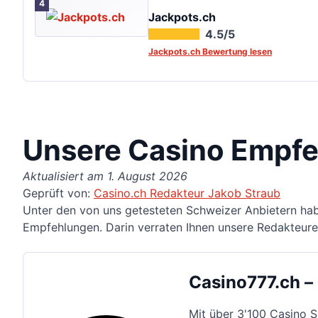
4
Jackpots.ch
4.5/5
Jackpots.ch Bewertung lesen
Unsere Casino Empfe
Aktualisiert am 1. August 2026
Geprüft von:
Casino.ch Redakteur Jakob Straub
Unter den von uns getesteten Schweizer Anbietern hab
Empfehlungen. Darin verraten Ihnen unsere Redakteure
Casino777.ch –
Mit über 3'100 Casino S