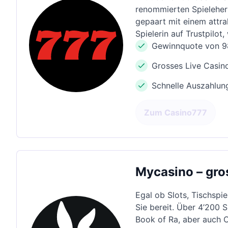
renommierten Spielehers
gepaart mit einem attr
Spielerin auf Trustpilot
Gewinnquote von 9
Grosses Live Casin
Schnelle Auszahlun
Zum Casino777
Mycasino – gro
Egal ob Slots, Tischspi
Sie bereit. Über 4’200 
Book of Ra, aber auch O