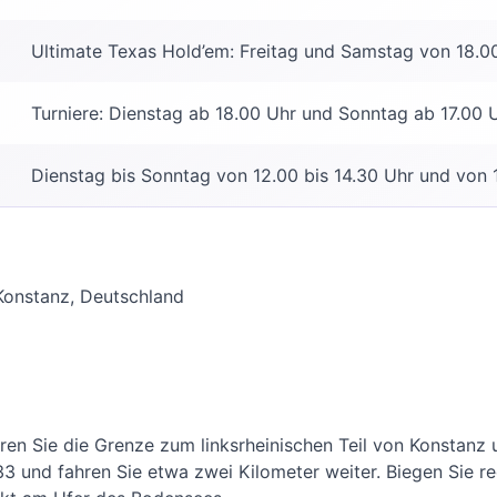
Ultimate Texas Hold’em: Freitag und Samstag von 18.00
Turniere: Dienstag ab 18.00 Uhr und Sonntag ab 17.00 
Dienstag bis Sonntag von 12.00 bis 14.30 Uhr und von 
Konstanz, Deutschland
ren Sie die Grenze zum linksrheinischen Teil von Konstanz
33 und fahren Sie etwa zwei Kilometer weiter. Biegen Sie r