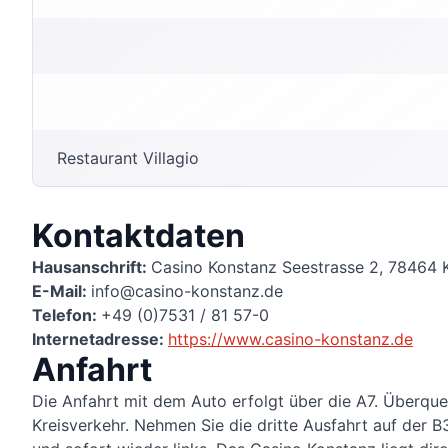
Restaurant Villagio
Kontaktdaten
Hausanschrift:
Casino Konstanz Seestrasse 2, 78464 
E-Mail:
info@casino-konstanz.de
Telefon:
+49 (0)7531 / 81 57-0
Internetadresse:
https://www.casino-konstanz.de
Anfahrt
Die Anfahrt mit dem Auto erfolgt über die A7. Überque
Kreisverkehr. Nehmen Sie die dritte Ausfahrt auf der B