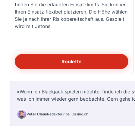
finden Sie die erlaubten Einsatzlimits. Sie können
Ihren Einsatz flexibel platzieren. Die Höhe wählen
Sie je nach Ihrer Risikobereitschaft aus. Gespielt
wird mit Jetons.
Roulette
«Wenn ich Blackjack spielen möchte, finde ich die s
was ich immer wieder gern beobachte. Gern gehe ic
Peter Claus
Redakteur bei Casino.ch