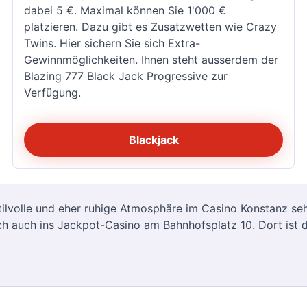
dabei 5 €. Maximal können Sie 1'000 €
platzieren. Dazu gibt es Zusatzwetten wie Crazy
Twins. Hier sichern Sie sich Extra-
Gewinnmöglichkeiten. Ihnen steht ausserdem der
Blazing 777 Black Jack Progressive zur
Verfügung.
Blackjack
tilvolle und eher ruhige Atmosphäre im Casino Konstanz seh
h auch ins Jackpot-Casino am Bahnhofsplatz 10. Dort ist d