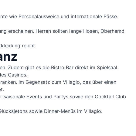
ente wie Personalausweise und internationale Pässe.
dung erscheinen. Herren sollten lange Hosen, Oberhemd
kleidung reicht.
anz
n. Zudem gibt es die Bistro Bar direkt im Spielsaal.
des Casinos.
änken. Im Gegensatz zum Villagio, das über einen
t.
er saisonale Events und Partys sowie den Cocktail Club
lücksjetons sowie Dinner-Menüs im Villagio.