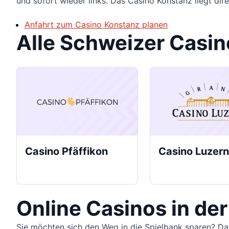
und sofort wieder links. Das Casino Konstanz liegt di
Anfahrt zum Casino Konstanz planen
Alle Schweizer Casin
Casino Pfäffikon
Casino Luzern
Online Casinos in de
Sie möchten sich den Weg in die Spielbank sparen? Da