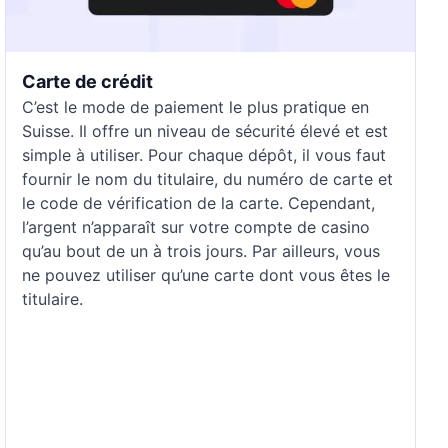
Carte de crédit
C’est le mode de paiement le plus pratique en
Suisse. Il offre un niveau de sécurité élevé et est
simple à utiliser. Pour chaque dépôt, il vous faut
fournir le nom du titulaire, du numéro de carte et
le code de vérification de la carte. Cependant,
l’argent n’apparaît sur votre compte de casino
qu’au bout de un à trois jours. Par ailleurs, vous
ne pouvez utiliser qu’une carte dont vous êtes le
titulaire.