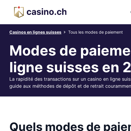
Casinos en lignes suisses
Tous les modes de paiement
Modes de paiemen
ligne suisses en 
La rapidité des transactions sur un casino en ligne s
guide aux méthodes de dépôt et de retrait couramment u
Quels modes de paiem