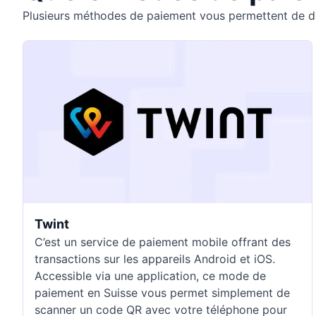
Plusieurs méthodes de paiement vous permettent de d
Twint
C’est un service de paiement mobile offrant des
transactions sur les appareils Android et iOS.
Accessible via une application, ce mode de
paiement en Suisse vous permet simplement de
scanner un code QR avec votre téléphone pour