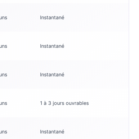
uns
Instantané
uns
Instantané
uns
Instantané
uns
1 à 3 jours ouvrables
uns
Instantané