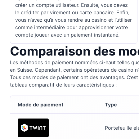
créer un compte utilisateur. Ensuite, vous devez
le créditer par virement ou carte bancaire. Enfin,
vous n’avez qu’à vous rendre au casino et l’utiliser
comme intermédiaire pour approvisionner votre
compte joueur avec un paiement instantané.
Comparaison des mode
Les méthodes de paiement nommées ci-haut telles que 
en Suisse. Cependant, certains opérateurs de casino n
Tous ces modes de paiement ont des avantages. C’est p
tableau comparatif de leurs caractéristiques :
Mode de paiement
Type
Portefeuille é