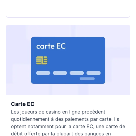
Carte EC
Les joueurs de casino en ligne procèdent
quotidiennement à des paiements par carte. Ils
optent notamment pour la carte EC, une carte de
débit offerte par la plupart des banques en