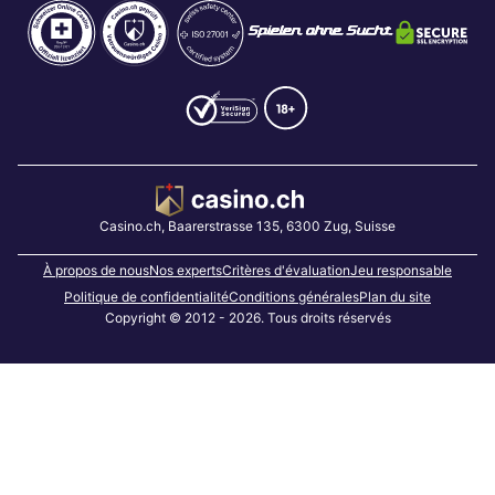
Casino.ch, Baarerstrasse 135, 6300 Zug, Suisse
À propos de nous
Nos experts
Critères d'évaluation
Jeu responsable
Politique de confidentialité
Conditions générales
Plan du site
Copyright © 2012 - 2026. Tous droits réservés