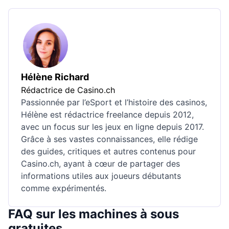
Hélène Richard
Rédactrice de Casino.ch
Passionnée par l’eSport et l’histoire des casinos,
Hélène est rédactrice freelance depuis 2012,
avec un focus sur les jeux en ligne depuis 2017.
Grâce à ses vastes connaissances, elle rédige
des guides, critiques et autres contenus pour
Casino.ch, ayant à cœur de partager des
informations utiles aux joueurs débutants
comme expérimentés.
FAQ sur les machines à sous
gratuites