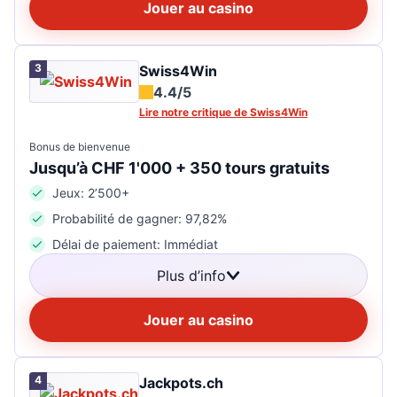
Jouer au casino
3
Swiss4Win
4.4/5
Lire notre critique de Swiss4Win
Bonus de bienvenue
Jusqu’à CHF 1'000 + 350 tours gratuits
Jeux: 2’500+
Probabilité de gagner: 97,82%
Délai de paiement: Immédiat
Plus d’info
Jouer au casino
4
Jackpots.ch