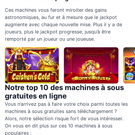
Ces machines vous feront miroiter des gains
astronomiques, au fur et à mesure que le jackpot
augmente avec chaque nouvelle mise. Plus il y a de
joueurs, plus le jackpot progresse, jusqu’à être
remporté par un joueur ou une joueuse.
Notre top 10 des machines à sous
gratuites en ligne
Vous n’arrivez pas à faire votre choix parmi toutes les
machines à sous gratuites sans téléchargement ?
Alors, notre sélection risque fort de vous intéresser.
On vous en dit plus sur ces 10 machines à sous
populaires :