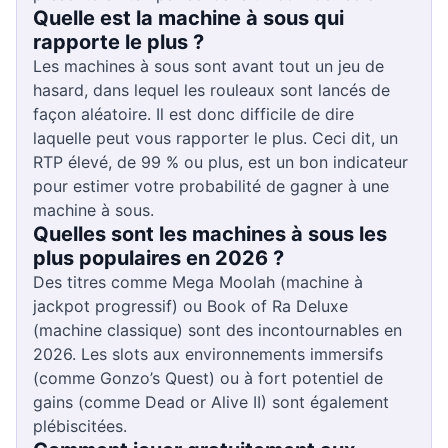
Quelle est la machine à sous qui
rapporte le plus ?
Les machines à sous sont avant tout un jeu de
hasard, dans lequel les rouleaux sont lancés de
façon aléatoire. Il est donc difficile de dire
laquelle peut vous rapporter le plus. Ceci dit, un
RTP élevé, de 99 % ou plus, est un bon indicateur
pour estimer votre probabilité de gagner à une
machine à sous.
Quelles sont les machines à sous les
plus populaires en 2026 ?
Des titres comme Mega Moolah (machine à
jackpot progressif) ou Book of Ra Deluxe
(machine classique) sont des incontournables en
2026. Les slots aux environnements immersifs
(comme Gonzo’s Quest) ou à fort potentiel de
gains (comme Dead or Alive II) sont également
plébiscitées.