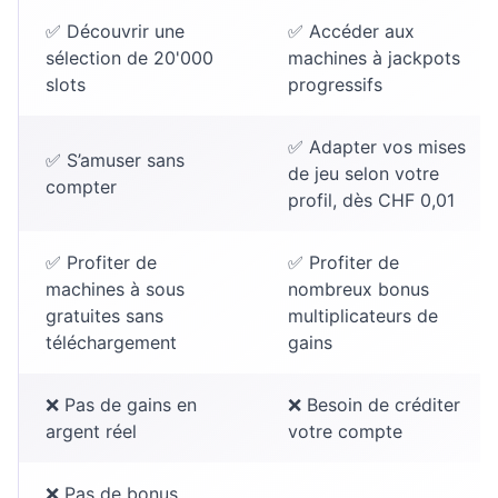
✅ Découvrir une
✅ Accéder aux
sélection de 20'000
machines à jackpots
slots
progressifs
✅ Adapter vos mises
✅ S’amuser sans
de jeu selon votre
compter
profil, dès CHF 0,01
✅ Profiter de
✅ Profiter de
machines à sous
nombreux bonus
gratuites sans
multiplicateurs de
téléchargement
gains
❌ Pas de gains en
❌ Besoin de créditer
argent réel
votre compte
❌ Pas de bonus