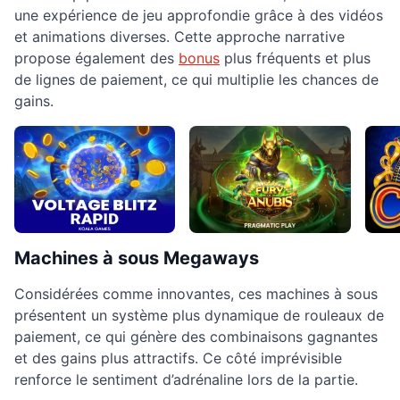
une expérience de jeu approfondie grâce à des vidéos
et animations diverses. Cette approche narrative
propose également des
bonus
plus fréquents et plus
de lignes de paiement, ce qui multiplie les chances de
gains.
Machines à sous Megaways
Considérées comme innovantes, ces machines à sous
présentent un système plus dynamique de rouleaux de
paiement, ce qui génère des combinaisons gagnantes
et des gains plus attractifs. Ce côté imprévisible
renforce le sentiment d’adrénaline lors de la partie.