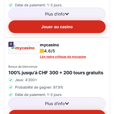
Délai de paiement: 1-3 jours
Plus d’info
Jouer au casino
2
mycasino
4.6/5
Lire notre critique de mycasino
Bonus de bienvenue
100% jusqu'à CHF 300 + 200 tours gratuits
Jeux: 4’200+
Probabilité de gagner: 97.9%
Délai de paiement: 1-3 jours
Plus d’info