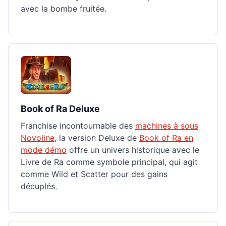
avec la bombe fruitée.
Book of Ra Deluxe
Franchise incontournable des
machines à sous
Novoline
, la version Deluxe de
Book of Ra en
mode démo
offre un univers historique avec le
Livre de Ra comme symbole principal, qui agit
comme Wild et Scatter pour des gains
décuplés.