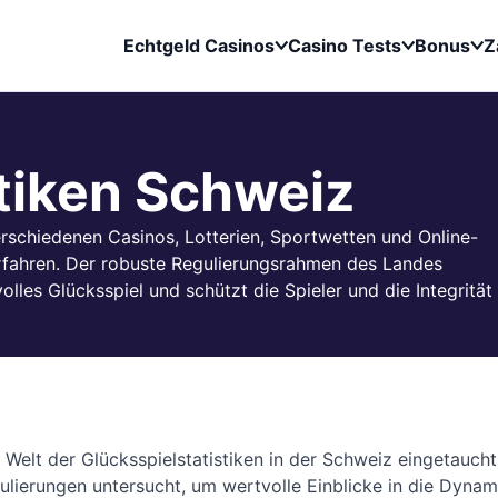
Echtgeld Casinos
Casino Tests
Bonus
Z
stiken Schweiz
rschiedenen Casinos, Lotterien, Sportwetten und Online-
rfahren. Der robuste Regulierungsrahmen des Landes
lles Glücksspiel und schützt die Spieler und die Integrität
 Welt der Glücksspielstatistiken in der Schweiz eingetauch
lierungen untersucht, um wertvolle Einblicke in die Dyna