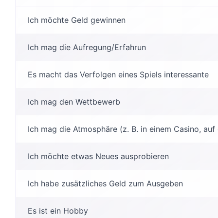
Ich möchte Geld gewinnen
Ich mag die Aufregung/Erfahrun
Es macht das Verfolgen eines Spiels interessante
Ich mag den Wettbewerb
Ich mag die Atmosphäre (z. B. in einem Casino, auf
Ich möchte etwas Neues ausprobieren
Ich habe zusätzliches Geld zum Ausgeben
Es ist ein Hobby