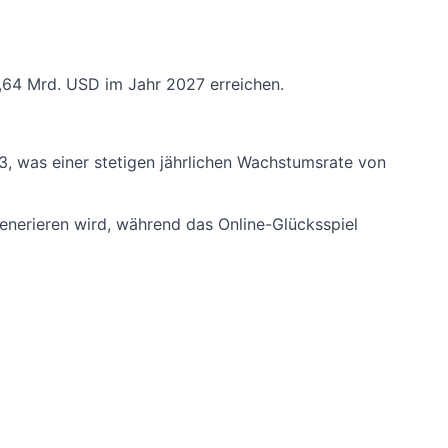
,64 Mrd. USD im Jahr 2027 erreichen.
 was einer stetigen jährlichen Wachstumsrate von
generieren wird, während das Online-Glücksspiel