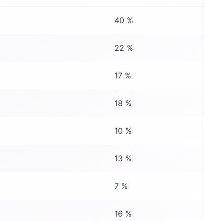
40 %
22 %
17 %
18 %
10 %
13 %
7 %
16 %