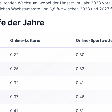
edeutenden Wachstum, wobei der Umsatz im Jahr 2023 vorau
ährlichen Wachstumsrate von 6,8 % zwischen 2023 und 2027 
.
fe der Jahre
Online-Lotterie
Online-Sportwett
0,22
0,30
0,25
0,32
0,32
0,41
0,37
0,46
0,41
0,51