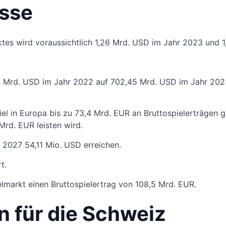
isse
es wird voraussichtlich 1,26 Mrd. USD im Jahr 2023 und 1
 Mrd. USD im Jahr 2022 auf 702,45 Mrd. USD im Jahr 2023,
iel in Europa bis zu 73,4 Mrd. EUR an Bruttospielerträgen 
Mrd. EUR leisten wird.
s 2027 54,11 Mio. USD erreichen.
t.
lmarkt einen Bruttospielertrag von 108,5 Mrd. EUR.
n für die Schweiz