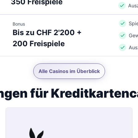
350 Freispiele
Ausz
Spi
Bonus
Bis zu CHF 2'200 +
Gew
200 Freispiele
Aus
Alle Casinos im Überblick
gen für Kreditkarten