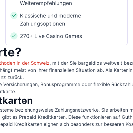
Weiterempfehlungen
Klassische und moderne
Zahlungsoptionen
270+ Live Casino Games
rte?
hoden in der Schweiz
, mit der Sie bargeldlos weltweit bez
ngt meist von Ihrer finanziellen Situation ab. Als Karteni
nz zurück.
 wie Versicherungen, Bonusprogramme oder flexible Rückzah
itkarte.
tkarten
systeme beziehungsweise Zahlungsnetzwerke. Sie arbeiten 
bt es Prepaid Kreditkarten. Diese funktionieren auf Gutha
epaid Kreditkarten eignen sich besonders zur besseren Kos