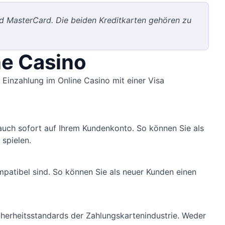
 MasterCard. Die beiden Kreditkarten gehören zu
ne Casino
r Einzahlung im Online Casino mit einer Visa
 auch sofort auf Ihrem Kundenkonto. So können Sie als
spielen.
mpatibel sind. So können Sie als neuer Kunden einen
herheitsstandards der Zahlungskartenindustrie. Weder