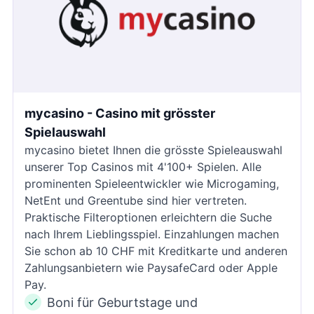
mycasino - Casino mit grösster
Spielauswahl
mycasino bietet Ihnen die grösste Spieleauswahl
unserer Top Casinos mit 4'100+ Spielen. Alle
prominenten Spieleentwickler wie Microgaming,
NetEnt und Greentube sind hier vertreten.
Praktische Filteroptionen erleichtern die Suche
nach Ihrem Lieblingsspiel. Einzahlungen machen
Sie schon ab 10 CHF mit Kreditkarte und anderen
Zahlungsanbietern wie PaysafeCard oder Apple
Pay.
Boni für Geburtstage und