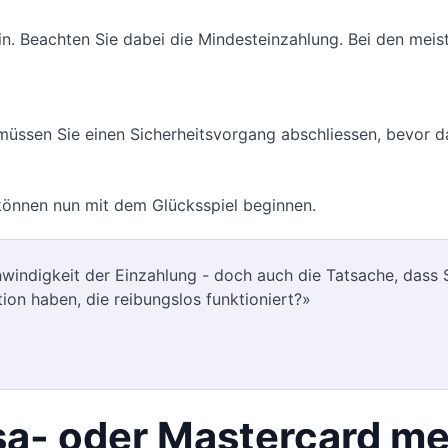
. Beachten Sie dabei die Mindesteinzahlung. Bei den meis
 müssen Sie einen Sicherheitsvorgang abschliessen, bevor 
 können nun mit dem Glücksspiel beginnen.
chwindigkeit der Einzahlung - doch auch die Tatsache, dass
on haben, die reibungslos funktioniert?»
isa- oder Mastercard m