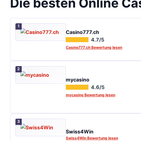
Die besten Online Ca
1
Casino777.ch
4.7/5
Casino777.ch Bewertung lesen
2
mycasino
4.6/5
mycasino Bewertung lesen
3
Swiss4Win
Swiss4Win Bewertung lesen