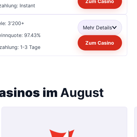
Zum Casino
ahlung: Instant
ele: 3'200+
Mehr Details
innquote: 97.43%
Zum Casino
zahlung: 1-3 Tage
casinos im
August