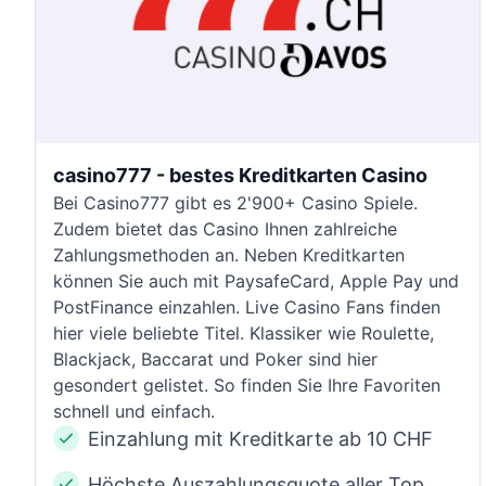
casino777 - bestes Kreditkarten Casino
Bei Casino777 gibt es 2'900+ Casino Spiele.
Zudem bietet das Casino Ihnen zahlreiche
Zahlungsmethoden an. Neben Kreditkarten
können Sie auch mit PaysafeCard, Apple Pay und
PostFinance einzahlen. Live Casino Fans finden
hier viele beliebte Titel. Klassiker wie Roulette,
Blackjack, Baccarat und Poker sind hier
gesondert gelistet. So finden Sie Ihre Favoriten
schnell und einfach.
Einzahlung mit Kreditkarte ab 10 CHF
Höchste Auszahlungsquote aller Top