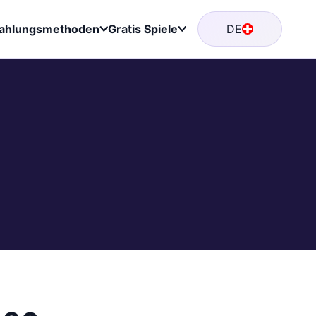
ahlungsmethoden
Gratis Spiele
DE