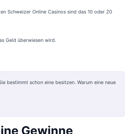
ten Schweizer Online Casinos sind das 10 oder 20
das Geld überwiesen wird.
 Sie bestimmt schon eine besitzen. Warum eine neue
eine Gewinne