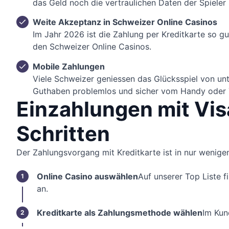
das Geld noch die vertraulichen Daten der Spieler
Weite Akzeptanz in Schweizer Online Casinos
Im Jahr
2026
ist die Zahlung per Kreditkarte so g
den Schweizer Online Casinos.
Mobile Zahlungen
Viele Schweizer geniessen das Glücksspiel von un
Guthaben problemlos und sicher vom Handy oder T
Einzahlungen mit Vis
Schritten
Der Zahlungsvorgang mit Kreditkarte ist in nur wenigen 
Online Casino auswählen
Auf unserer Top Liste 
an.
Kreditkarte als Zahlungsmethode wählen
Im Kun