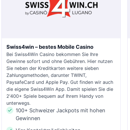
Swiss4win – bestes Mobile Casino
Bei Swiss4Win Casino bekommen Sie Ihre
Gewinne sofort und ohne Gebühren. Hier nutzen
Sie neben der Kreditkarten weitere sieben
Zahlungsmethoden, darunter TWINT,
PaysafeCard und Apple Pay. Gut finden wir auch
die eigene Swiss4Win App. Damit spielen Sie die
2'400+ Spiele bequem auf Ihrem Handy von
unterwegs.
100+ Schweizer Jackpots mit hohen
Gewinnen