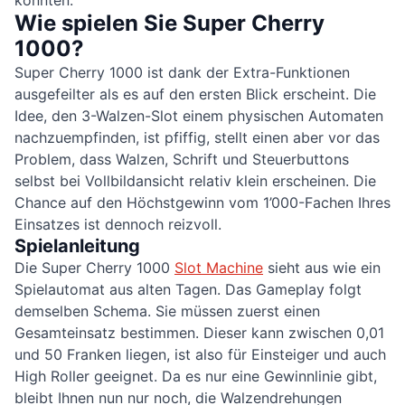
konnten.
Wie spielen Sie Super Cherry
1000?
Super Cherry 1000 ist dank der Extra-Funktionen
ausgefeilter als es auf den ersten Blick erscheint. Die
Idee, den 3-Walzen-Slot einem physischen Automaten
nachzuempfinden, ist pfiffig, stellt einen aber vor das
Problem, dass Walzen, Schrift und Steuerbuttons
selbst bei Vollbildansicht relativ klein erscheinen. Die
Chance auf den Höchstgewinn vom 1’000-Fachen Ihres
Einsatzes ist dennoch reizvoll.
Spielanleitung
Die Super Cherry 1000
Slot Machine
sieht aus wie ein
Spielautomat aus alten Tagen. Das Gameplay folgt
demselben Schema. Sie müssen zuerst einen
Gesamteinsatz bestimmen. Dieser kann zwischen 0,01
und 50 Franken liegen, ist also für Einsteiger und auch
High Roller geeignet. Da es nur eine Gewinnlinie gibt,
bleibt Ihnen nun nur noch, die Walzendrehungen