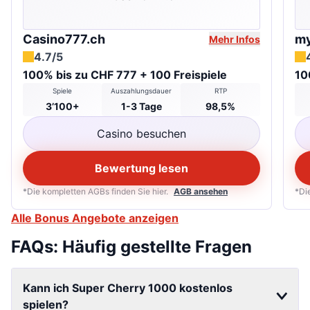
Casino777.ch
my
Mehr Infos
4.7/5
100% bis zu CHF 777 + 100 Freispiele
10
Spiele
Auszahlungsdauer
RTP
3’100+
1-3 Tage
98,5%
Casino besuchen
Bewertung lesen
*Die kompletten AGBs finden Sie hier.
AGB ansehen
*Di
Alle Bonus Angebote anzeigen
FAQs: Häufig gestellte Fragen
Kann ich Super Cherry 1000 kostenlos
spielen?