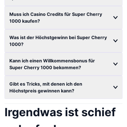
Muss ich Casino Credits für Super Cherry
1000 kaufen?
Was ist der Höchstgewinn bei Super Cherry
1000?
Kann ich einen Willkommensbonus für
Super Cherry 1000 bekommen?
Gibt es Tricks, mit denen ich den
Höchstpreis gewinnen kann?
Irgendwas ist schief