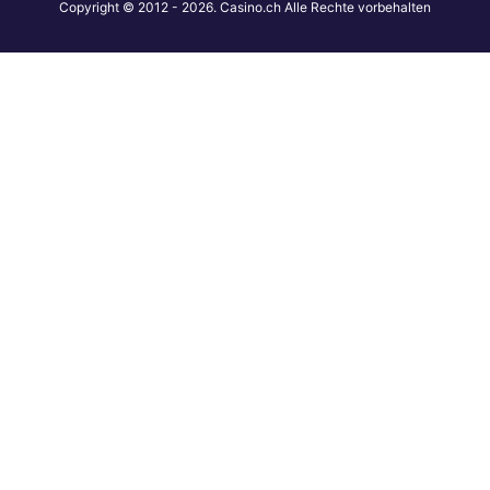
Copyright © 2012 - 2026. Casino.ch Alle Rechte vorbehalten