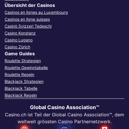
Übersicht der Casinos
Casinos en lignes au Luxembourg
Casinos en ligne suisses
Casinò Svizzeri Tedeschi
Casino Konstanz
Casino Lugano
Casino Zürich
Game Guides
Roulette Strategien
Roulette Gewinntabelle
Roulette Regeln
Blackjack Strategien
Blackjack Tabelle
Blackjack Regeln
Global Casino Association™
Casino.ch ist Teil der Global Casino Association™, dem
weltweit grössten Casino Partnernetzwerk.