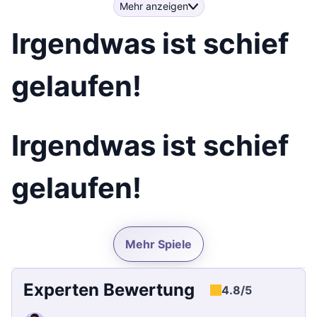
Mehr anzeigen
Irgendwas ist schief
gelaufen!
Irgendwas ist schief
gelaufen!
Mehr Spiele
Experten Bewertung
4.8/5