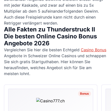
mit jeder Kaskade, und zwar auf einen bis zu 5x
Multiplier ab dem 5 aufeinanderfolgenden Gewinn.
Auch diese Freispielrunde kann nicht durch einen
Retrigger verlängert werden.
Alle Fakten zu Thunderstruck II
Die besten Online Casino Bonus
Angebote 2026
Vergleichen Sie hier die besten Echtgeld
Casino Bonus
Angebote in Schweizer Online Casinos und schnappen
Sie sich gratis Startguthaben. Hier können Sie
herausfinden, welches Angebot sich für Sie am
meisten lohnt.
Bonus