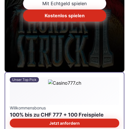
Mit Echtgeld spielen
Kostenlos spielen
Unser Top Pick
Willkommensbonus
100% bis zu CHF 777 + 100 Freispiele
Jetzt anfordern