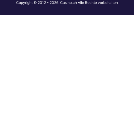
Copyright © 2012 - 2026. Casino.ch Alle Rechte vorbehalten