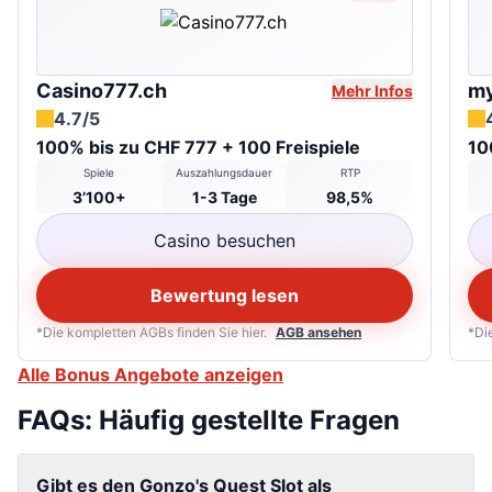
Casino777.ch
my
Mehr Infos
4.7/5
100% bis zu CHF 777 + 100 Freispiele
10
Spiele
Auszahlungsdauer
RTP
3’100+
1-3 Tage
98,5%
Casino besuchen
Bewertung lesen
*Die kompletten AGBs finden Sie hier.
AGB ansehen
*Di
Alle Bonus Angebote anzeigen
FAQs: Häufig gestellte Fragen
Gibt es den Gonzo's Quest Slot als