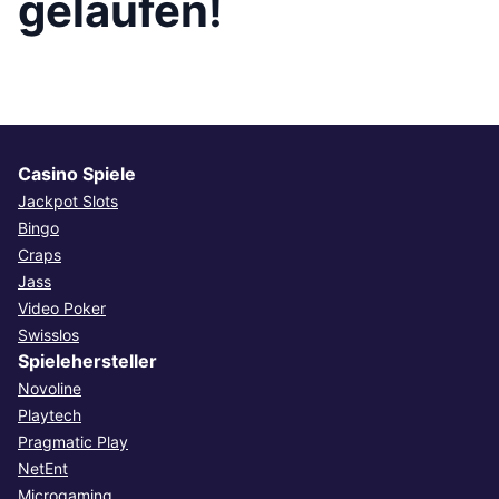
gelaufen!
Casino Spiele
Jackpot Slots
Bingo
Craps
Jass
Video Poker
Swisslos
Spielehersteller
Novoline
Playtech
Pragmatic Play
NetEnt
Microgaming