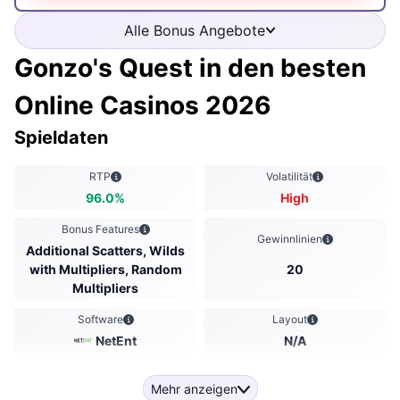
Alle Bonus Angebote
Gonzo's Quest in den besten
Online Casinos 2026
Spieldaten
RTP
Volatilität
96.0%
High
Bonus Features
Gewinnlinien
Additional Scatters, Wilds
with Multipliers, Random
20
Multipliers
Software
Layout
NetEnt
N/A
Mehr anzeigen