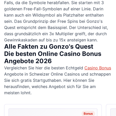
Falls, da die Symbole herabfallen. Sie starten mit 3
goldenen Free-Fall-Symbolen auf einer Linie. Darin
kann auch ein Wildsymbol als Platzhalter enthalten
sein. Das Grundprinzip der Free Spins bei Gonzo's
Quest entspricht dem Basisspiel. Der Unterschied ist,
dass grundsätzlich ein 3x Multiplier greift, der durch
Gewinnkaskaden auf bis zu 15x ansteigen kann.
Alle Fakten zu Gonzo's Quest
Die besten Online Casino Bonus
Angebote 2026
Vergleichen Sie hier die besten Echtgeld
Casino Bonus
Angebote in Schweizer Online Casinos und schnappen
Sie sich gratis Startguthaben. Hier können Sie
herausfinden, welches Angebot sich für Sie am
meisten lohnt.
Bonus