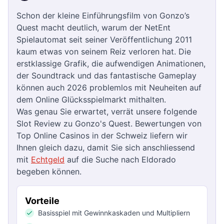
Schon der kleine Einführungsfilm von Gonzo’s
Quest macht deutlich, warum der NetEnt
Spielautomat seit seiner Veröffentlichung 2011
kaum etwas von seinem Reiz verloren hat. Die
erstklassige Grafik, die aufwendigen Animationen,
der Soundtrack und das fantastische Gameplay
können auch 2026 problemlos mit Neuheiten auf
dem Online Glücksspielmarkt mithalten.
Was genau Sie erwartet, verrät unsere folgende
Slot Review zu Gonzo's Quest. Bewertungen von
Top Online Casinos in der Schweiz liefern wir
Ihnen gleich dazu, damit Sie sich anschliessend
mit
Echtgeld
auf die Suche nach Eldorado
begeben können.
Vorteile
Basisspiel mit Gewinnkaskaden und Multipliern