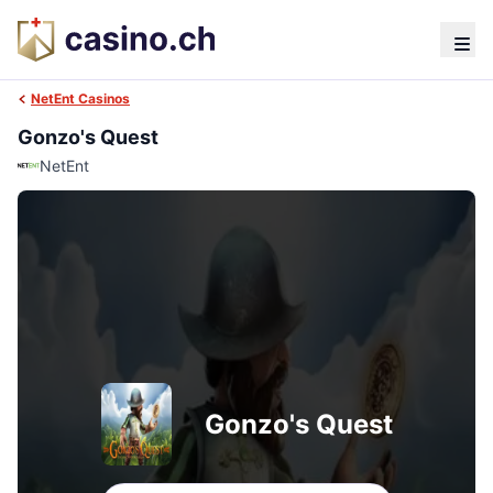
NetEnt Casinos
Gonzo's Quest
NetEnt
Gonzo's Quest