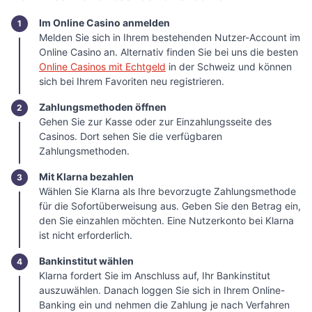
Im Online Casino anmelden
Melden Sie sich in Ihrem bestehenden Nutzer-Account im
Online Casino an. Alternativ finden Sie bei uns die besten
Online Casinos mit Echtgeld
in der Schweiz und können
sich bei Ihrem Favoriten neu registrieren.
Zahlungsmethoden öffnen
Gehen Sie zur Kasse oder zur Einzahlungsseite des
Casinos. Dort sehen Sie die verfügbaren
Zahlungsmethoden.
Mit Klarna bezahlen
Wählen Sie Klarna als Ihre bevorzugte Zahlungsmethode
für die Sofortüberweisung aus. Geben Sie den Betrag ein,
den Sie einzahlen möchten. Eine Nutzerkonto bei Klarna
ist nicht erforderlich.
Bankinstitut wählen
Klarna fordert Sie im Anschluss auf, Ihr Bankinstitut
auszuwählen. Danach loggen Sie sich in Ihrem Online-
Banking ein und nehmen die Zahlung je nach Verfahren