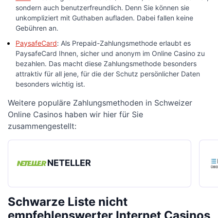
sondern auch benutzerfreundlich. Denn Sie können sie
unkompliziert mit Guthaben aufladen. Dabei fallen keine
Gebühren an.
PaysafeCard
: Als Prepaid-Zahlungsmethode erlaubt es
PaysafeCard Ihnen, sicher und anonym im Online Casino zu
bezahlen. Das macht diese Zahlungsmethode besonders
attraktiv für all jene, für die der Schutz persönlicher Daten
besonders wichtig ist.
Weitere populäre Zahlungsmethoden in Schweizer
Online Casinos haben wir hier für Sie
zusammengestellt:
NETELLER
Schwarze Liste nicht
empfehlenswerter Internet Casinos