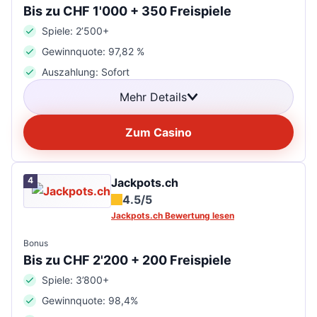
Bis zu CHF 1'000 + 350 Freispiele
Spiele: 2’500+
Gewinnquote: 97,82 %
Auszahlung: Sofort
Mehr Details
Zum Casino
4
Jackpots.ch
4.5/5
Jackpots.ch Bewertung lesen
Bonus
Bis zu CHF 2'200 + 200 Freispiele
Spiele: 3’800+
Gewinnquote: 98,4%