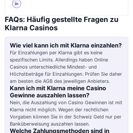
FAQs: Häufig gestellte Fragen zu
Klarna Casinos
Wie viel kann ich mit Klarna einzahlen?
Für Einzahlungen per Klarna gibt es keine
spezifischen Limits. Allerdings haben Online
Casinos unterschiedliche Mindest- und
Höchstbeträge für Einzahlungen. Prüfen Sie daher
am besten die AGB des jeweiligen Anbieters.
Kann ich mit Klarna meine Casino
Gewinne auszahlen lassen?
Nein, die Auszahlung von Casino Gewinnen ist mit
Klarna nicht möglich. Wegen der rechtlichen
Vorgaben können Sie in der Schweiz Geld nur per
Banküberweisung auszahlen lassen.
Welche Zahlungsmethoden sind in