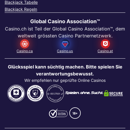
Blackjack Tabelle
Blackjack Regeln
Global Casino Association™
Casino.ch ist Teil der Global Casino Association™, dem
weltweit grössten Casino Partnernetzwerk.
Casino.ca
Casino.us
Casino.at
Glücksspiel kann süchtig machen. Bitte spielen Sie
verantwortungsbewusst.
Wir empfehlen nur geprüfte Online Casinos