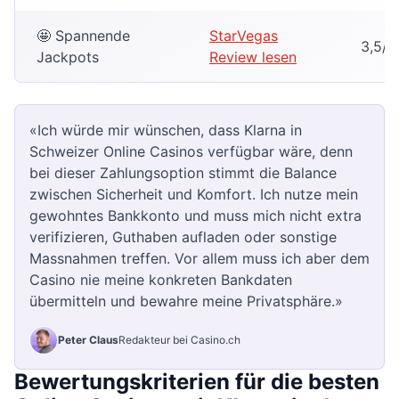
🤩 Spannende
StarVegas
3,5/5
Jackpots
Review lesen
«
Ich würde mir wünschen, dass Klarna in
Schweizer Online Casinos verfügbar wäre
, denn
bei dieser Zahlungsoption stimmt die Balance
zwischen Sicherheit und Komfort. Ich nutze mein
gewohntes Bankkonto und muss mich nicht extra
verifizieren, Guthaben aufladen oder sonstige
Massnahmen treffen. Vor allem muss ich aber dem
Casino nie meine konkreten Bankdaten
übermitteln und bewahre meine Privatsphäre.»
Peter Claus
Redakteur bei Casino.ch
Bewertungskriterien für die besten