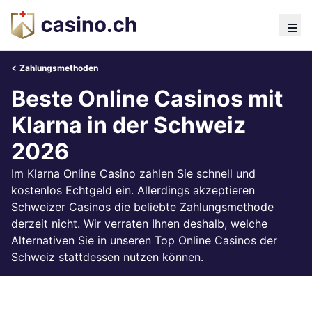
Zahlungsmethoden
Beste Online Casinos mit
Klarna in der Schweiz
2026
Im Klarna Online Casino zahlen Sie schnell und
kostenlos Echtgeld ein. Allerdings akzeptieren
Schweizer Casinos die beliebte Zahlungsmethode
derzeit nicht. Wir verraten Ihnen deshalb, welche
Alternativen Sie in unseren Top Online Casinos der
Schweiz stattdessen nutzen können.