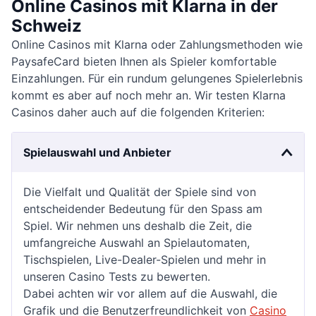
Online Casinos mit Klarna in der
Schweiz
Online Casinos mit Klarna oder Zahlungsmethoden wie
PaysafeCard bieten Ihnen als Spieler komfortable
Einzahlungen. Für ein rundum gelungenes Spielerlebnis
kommt es aber auf noch mehr an. Wir testen Klarna
Casinos daher auch auf die folgenden Kriterien:
Spielauswahl und Anbieter
Die Vielfalt und Qualität der Spiele sind von
entscheidender Bedeutung für den Spass am
Spiel. Wir nehmen uns deshalb die Zeit, die
umfangreiche Auswahl an Spielautomaten,
Tischspielen, Live-Dealer-Spielen und mehr in
unseren Casino Tests zu bewerten.
Dabei achten wir vor allem auf die Auswahl, die
Grafik und die Benutzerfreundlichkeit von
Casino