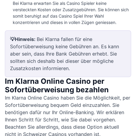
Bei Klarna erwarten Sie als Casino Spieler keine
versteckten Kosten oder Zusatzgebühren. Sie können sich
somit beruhigt auf das Casino Spiel Ihrer Wahl
konzentrieren und dieses in vollen Zügen geniessen.
💡Hinweis:
Bei Klarna fallen für eine
Sofortüberweisung keine Gebühren an. Es kann
aber sein, dass Ihre Bank Gebühren erhebt. Sie
sollten sich deshalb bei dieser über mögliche
Zusatzkosten informieren.
Im Klarna Online Casino per
Sofortüberweisung bezahlen
Im Klarna Online Casino haben Sie die Möglichkeit, per
Sofortüberweisung bequem Geld einzuzahlen. Sie
benötigen dafür nur Ihr Online-Banking. Wir erklären
Ihnen Schritt für Schritt, wie Sie dabei vorgehen.
Beachten Sie allerdings, dass diese Option aktuell
nicht in Schweizer Casinos vorhanden ist.