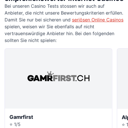
Bei unseren Casino Tests stossen wir auch auf
Anbieter, die nicht unsere Bewertungskriterien erfüllen.
Damit Sie nur bei sicheren und
seriösen Online Casinos
spielen, weisen wir Sie ebenfalls auf nicht
vertrauenswürdige Anbieter hin. Bei den folgenden
sollten Sie nicht spielen:
Gamrfirst
Al
⭐ 1/5
⭐ 