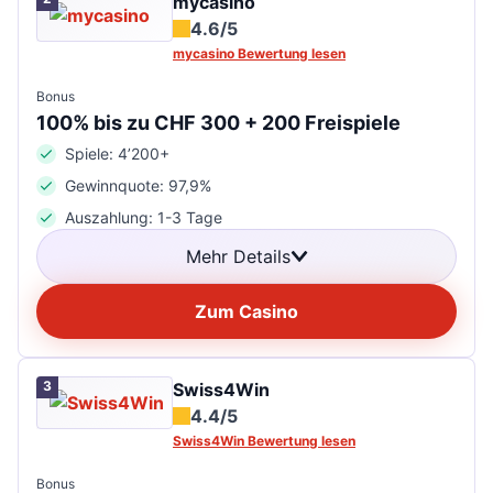
mycasino
4.6/5
mycasino Bewertung lesen
Bonus
100% bis zu CHF 300 + 200 Freispiele
Spiele: 4’200+
Gewinnquote: 97,9%
Auszahlung: 1-3 Tage
Mehr Details
Zum Casino
3
Swiss4Win
4.4/5
Swiss4Win Bewertung lesen
Bonus