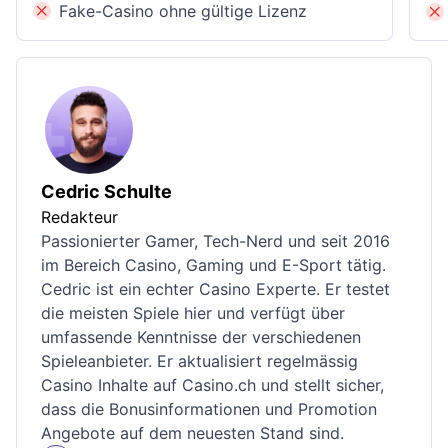
Fake-Casino ohne gültige Lizenz
Cedric Schulte
Redakteur
Passionierter Gamer, Tech-Nerd und seit 2016
im Bereich Casino, Gaming und E-Sport tätig.
Cedric ist ein echter Casino Experte. Er testet
die meisten Spiele hier und verfügt über
umfassende Kenntnisse der verschiedenen
Spieleanbieter. Er aktualisiert regelmässig
Casino Inhalte auf Casino.ch und stellt sicher,
dass die Bonusinformationen und Promotion
Angebote auf dem neuesten Stand sind.