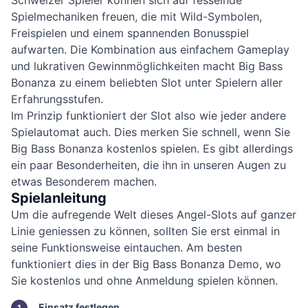
Schweizer Spieler können sich auf fesselnde
Spielmechaniken freuen, die mit Wild-Symbolen,
Freispielen und einem spannenden Bonusspiel
aufwarten. Die Kombination aus einfachem Gameplay
und lukrativen Gewinnmöglichkeiten macht Big Bass
Bonanza zu einem beliebten Slot unter Spielern aller
Erfahrungsstufen.
Im Prinzip funktioniert der Slot also wie jeder andere
Spielautomat auch. Dies merken Sie schnell, wenn Sie
Big Bass Bonanza kostenlos spielen. Es gibt allerdings
ein paar Besonderheiten, die ihn in unseren Augen zu
etwas Besonderem machen.
Spielanleitung
Um die aufregende Welt dieses Angel-Slots auf ganzer
Linie geniessen zu können, sollten Sie erst einmal in
seine Funktionsweise eintauchen. Am besten
funktioniert dies in der Big Bass Bonanza Demo, wo
Sie kostenlos und ohne Anmeldung spielen können.
Einsatz festlegen