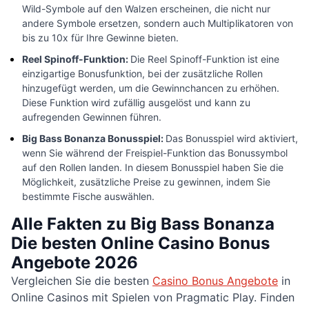
Wild-Symbole auf den Walzen erscheinen, die nicht nur
andere Symbole ersetzen, sondern auch Multiplikatoren von
bis zu 10x für Ihre Gewinne bieten.
Reel Spinoff-Funktion:
Die Reel Spinoff-Funktion ist eine
einzigartige Bonusfunktion, bei der zusätzliche Rollen
hinzugefügt werden, um die Gewinnchancen zu erhöhen.
Diese Funktion wird zufällig ausgelöst und kann zu
aufregenden Gewinnen führen.
Big Bass Bonanza Bonusspiel:
Das Bonusspiel wird aktiviert,
wenn Sie während der Freispiel-Funktion das Bonussymbol
auf den Rollen landen. In diesem Bonusspiel haben Sie die
Möglichkeit, zusätzliche Preise zu gewinnen, indem Sie
bestimmte Fische auswählen.
Alle Fakten zu Big Bass Bonanza
Die besten Online Casino Bonus
Angebote 2026
Vergleichen Sie die besten
Casino Bonus Angebote
in
Online Casinos mit Spielen von Pragmatic Play. Finden