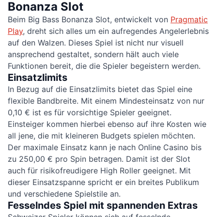
Bonanza Slot
Beim Big Bass Bonanza Slot, entwickelt von
Pragmatic
Play
, dreht sich alles um ein aufregendes Angelerlebnis
auf den Walzen. Dieses Spiel ist nicht nur visuell
ansprechend gestaltet, sondern hält auch viele
Funktionen bereit, die die Spieler begeistern werden.
Einsatzlimits
In Bezug auf die Einsatzlimits bietet das Spiel eine
flexible Bandbreite. Mit einem Mindesteinsatz von nur
0,10 € ist es für vorsichtige Spieler geeignet.
Einsteiger kommen hierbei ebenso auf ihre Kosten wie
all jene, die mit kleineren Budgets spielen möchten.
Der maximale Einsatz kann je nach Online Casino bis
zu 250,00 € pro Spin betragen. Damit ist der Slot
auch für risikofreudigere High Roller geeignet. Mit
dieser Einsatzspanne spricht er ein breites Publikum
und verschiedene Spielstile an.
Fesselndes Spiel mit spannenden Extras