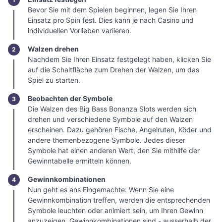
Bevor Sie mit dem Spielen beginnen, legen Sie Ihren
Einsatz pro Spin fest. Dies kann je nach Casino und
individuellen Vorlieben variieren.
Walzen drehen
Nachdem Sie Ihren Einsatz festgelegt haben, klicken Sie
auf die Schaltfläche zum Drehen der Walzen, um das
Spiel zu starten.
Beobachten der Symbole
Die Walzen des Big Bass Bonanza Slots werden sich
drehen und verschiedene Symbole auf den Walzen
erscheinen. Dazu gehören Fische, Angelruten, Köder und
andere themenbezogene Symbole. Jedes dieser
Symbole hat einen anderen Wert, den Sie mithilfe der
Gewinntabelle ermitteln können.
Gewinnkombinationen
Nun geht es ans Eingemachte: Wenn Sie eine
Gewinnkombination treffen, werden die entsprechenden
Symbole leuchten oder animiert sein, um Ihren Gewinn
anzuzeigen. Gewinnkombinationen sind - ausserhalb der