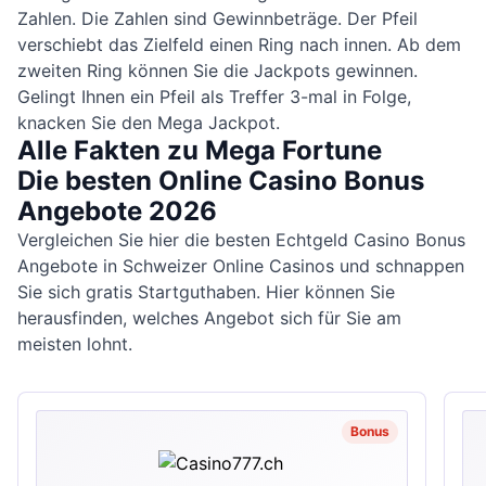
Zahlen. Die Zahlen sind Gewinnbeträge. Der Pfeil
verschiebt das Zielfeld einen Ring nach innen. Ab dem
zweiten Ring können Sie die Jackpots gewinnen.
Gelingt Ihnen ein Pfeil als Treffer 3-mal in Folge,
knacken Sie den Mega Jackpot.
Alle Fakten zu Mega Fortune
Die besten Online Casino Bonus
Angebote 2026
Vergleichen Sie hier die besten Echtgeld Casino Bonus
Angebote in Schweizer Online Casinos und schnappen
Sie sich gratis Startguthaben. Hier können Sie
herausfinden, welches Angebot sich für Sie am
meisten lohnt.
Bonus