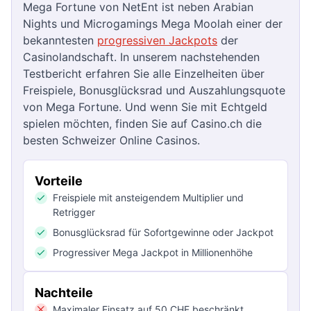
Mega Fortune von NetEnt ist neben Arabian
Nights und Microgamings Mega Moolah einer der
bekanntesten
progressiven Jackpots
der
Casinolandschaft. In unserem nachstehenden
Testbericht erfahren Sie alle Einzelheiten über
Freispiele, Bonusglücksrad und Auszahlungsquote
von Mega Fortune. Und wenn Sie mit Echtgeld
spielen möchten, finden Sie auf Casino.ch die
besten Schweizer Online Casinos.
Vorteile
Freispiele mit ansteigendem Multiplier und
Retrigger
Bonusglücksrad für Sofortgewinne oder Jackpot
Progressiver Mega Jackpot in Millionenhöhe
Nachteile
Maximaler Einsatz auf 50 CHF beschränkt