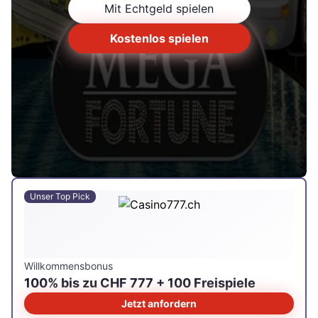
Mit Echtgeld spielen
Kostenlos spielen
Unser Top Pick
Willkommensbonus
100% bis zu CHF 777 + 100 Freispiele
Jetzt anfordern