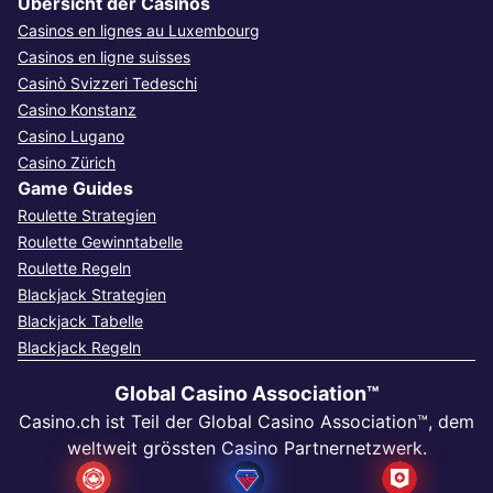
Übersicht der Casinos
Casinos en lignes au Luxembourg
Casinos en ligne suisses
Casinò Svizzeri Tedeschi
Casino Konstanz
Casino Lugano
Casino Zürich
Game Guides
Roulette Strategien
Roulette Gewinntabelle
Roulette Regeln
Blackjack Strategien
Blackjack Tabelle
Blackjack Regeln
Global Casino Association™
Casino.ch ist Teil der Global Casino Association™, dem
weltweit grössten Casino Partnernetzwerk.