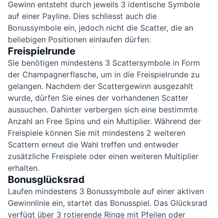
Gewinn entsteht durch jeweils 3 identische Symbole
auf einer Payline. Dies schliesst auch die
Bonussymbole ein, jedoch nicht die Scatter, die an
beliebigen Positionen einlaufen dürfen.
Freispielrunde
Sie benötigen mindestens 3 Scattersymbole in Form
der Champagnerflasche, um in die Freispielrunde zu
gelangen. Nachdem der Scattergewinn ausgezahlt
wurde, dürfen Sie eines der vorhandenen Scatter
aussuchen. Dahinter verbergen sich eine bestimmte
Anzahl an Free Spins und ein Multiplier. Während der
Freispiele können Sie mit mindestens 2 weiteren
Scattern erneut die Wahl treffen und entweder
zusätzliche Freispiele oder einen weiteren Multiplier
erhalten.
Bonusglücksrad
Laufen mindestens 3 Bonussymbole auf einer aktiven
Gewinnlinie ein, startet das Bonusspiel. Das Glücksrad
verfügt über 3 rotierende Ringe mit Pfeilen oder