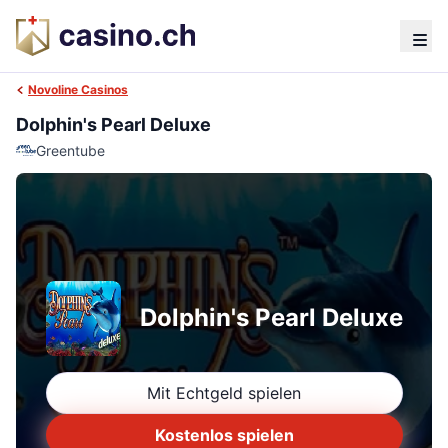
Novoline Casinos
Dolphin's Pearl Deluxe
Greentube
Dolphin's Pearl Deluxe
Mit Echtgeld spielen
Kostenlos spielen