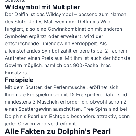
Wildsymbol mit Multiplier
Der Delfin ist das Wildsymbol – passend zum Namen
des Slots. Jedes Mal, wenn der Delfin als Wild
fungiert, also eine Gewinnkombination mit anderen
Symbolen ergänzt oder erweitert, wird der
entsprechende Liniengewinn verdoppelt. Als
alleinstehendes Symbol zahlt er bereits bei 2-fachem
Auftreten einen Preis aus. Mit ihm ist auch der höchste
Gewinn möglich, nämlich das 900-Fache Ihres
Einsatzes.
Freispiele
Mit dem Scatter, der Perlenmuschel, eröffnet sich
Ihnen die Freispielrunde mit 15 Freispielen. Dafür sind
mindestens 3 Muscheln erforderlich, obwohl schon 2
einen Scattergewinn ausschütten. Free Spins sind bei
Dolphin's Pearl um Echtgeld besonders attraktiv, denn
jeder Gewinn wird verdreifacht.
Alle Fakten zu Dolphin's Pearl