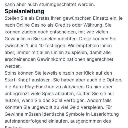
kann aber auch stummgeschaltet werden.
Spielanleitung
Stellen Sie als Erstes Ihren gewünschten Einsatz ein, je
nach Online Casino als Credits oder Währung. Sie
können zudem noch entscheiden, mit wie vielen
Gewinnlinien Sie spielen möchten. Diese können Sie
zwischen 1 und 10 festlegen. Wir empfehlen Ihnen
aber, immer mit allen Linien zu spielen, damit alle
erscheinenden Gewinnkombinationen angerechnet
werden.
Spins können Sie jeweils einzeln per Klick auf den
Start-Knopf auslösen. Sie haben aber auch die Option,
die Auto-Play-Funktion zu aktivieren. Da hier aber
unbegrenzt viele Spins ablaufen, sollten Sie sie nur
nutzen, wenn Sie das Spiel verfolgen. Andernfalls
könnten Sie ungewollt zu viel Geld verspielen. Für
Gewinne müssen identische Symbole in Leserichtung
aufeinanderfolgend einlaufen, ausgenommen des
Scatters.