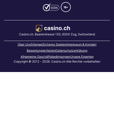
Casino.ch, Baarerstrasse 135, 6300 Zug, Switzerland
Über Uns
Sitemap
Sicheres Spielen
Impressum & Kontakt
Bewertungskriterien
Datenschutzerklärung
Allgemeine Geschäftsbedingungen
Unsere Experten
Copyright © 2012 - 2026. Casino.ch Alle Rechte vorbehalten