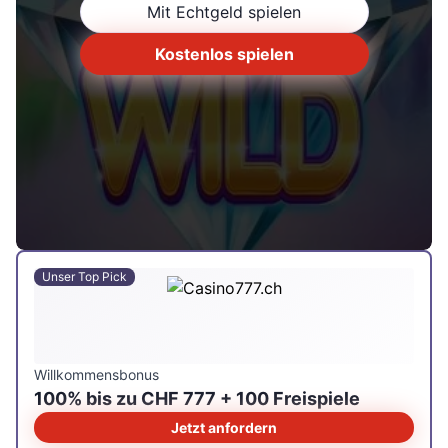
Mit Echtgeld spielen
Kostenlos spielen
Unser Top Pick
Willkommensbonus
100% bis zu CHF 777 + 100 Freispiele
Jetzt anfordern