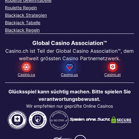
Roulette Gewinntabelle
Roulette Regeln
Blackjack Strategien
Blackjack Tabelle
Blackjack Regeln
Global Casino Association™
Casino.ch ist Teil der Global Casino Association™, dem
weltweit grössten Casino Partnernetzwerk.
Casino.ca
Casino.us
Casino.at
Glücksspiel kann süchtig machen. Bitte spielen Sie
verantwortungsbewusst.
Wir empfehlen nur geprüfte Online Casinos