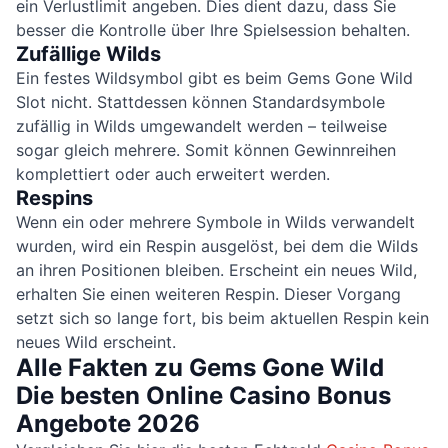
ein Verlustlimit angeben. Dies dient dazu, dass Sie
besser die Kontrolle über Ihre Spielsession behalten.
Zufällige Wilds
Ein festes Wildsymbol gibt es beim Gems Gone Wild
Slot nicht. Stattdessen können Standardsymbole
zufällig in Wilds umgewandelt werden – teilweise
sogar gleich mehrere. Somit können Gewinnreihen
komplettiert oder auch erweitert werden.
Respins
Wenn ein oder mehrere Symbole in Wilds verwandelt
wurden, wird ein Respin ausgelöst, bei dem die Wilds
an ihren Positionen bleiben. Erscheint ein neues Wild,
erhalten Sie einen weiteren Respin. Dieser Vorgang
setzt sich so lange fort, bis beim aktuellen Respin kein
neues Wild erscheint.
Alle Fakten zu Gems Gone Wild
Die besten Online Casino Bonus
Angebote 2026