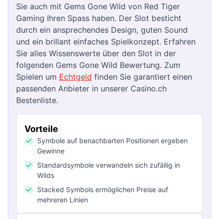
Sie auch mit Gems Gone Wild von Red Tiger
Gaming Ihren Spass haben. Der Slot besticht
durch ein ansprechendes Design, guten Sound
und ein brillant einfaches Spielkonzept. Erfahren
Sie alles Wissenswerte über den Slot in der
folgenden Gems Gone Wild Bewertung. Zum
Spielen um
Echtgeld
finden Sie garantiert einen
passenden Anbieter in unserer Casino.ch
Bestenliste.
Vorteile
Symbole auf benachbarten Positionen ergeben
Gewinne
Standardsymbole verwandeln sich zufällig in
Wilds
Stacked Symbols ermöglichen Preise auf
mehreren Linien