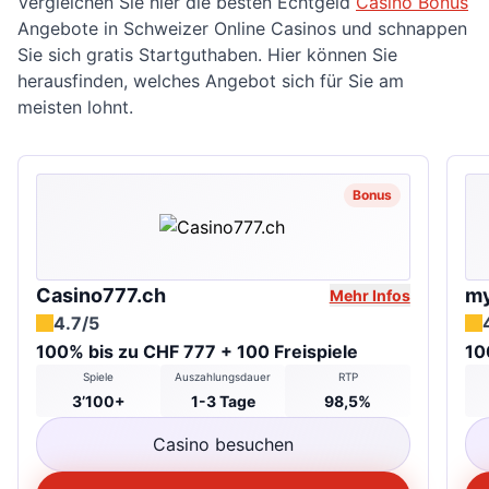
Vergleichen Sie hier die besten Echtgeld
Casino Bonus
Angebote in Schweizer Online Casinos und schnappen
Sie sich gratis Startguthaben. Hier können Sie
herausfinden, welches Angebot sich für Sie am
meisten lohnt.
Bonus
Casino777.ch
my
Mehr Infos
4.7/5
100% bis zu CHF 777 + 100 Freispiele
10
Spiele
Auszahlungsdauer
RTP
3’100+
1-3 Tage
98,5%
Casino besuchen