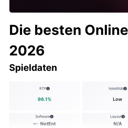
Die besten Online
2026
Spieldaten
RTP
Volatilität
96.1%
Low
Software
Layout
NetEnt
N/A