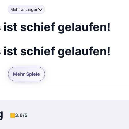
Mehr anzeigen
ist schief gelaufen!
ist schief gelaufen!
Mehr Spiele
g
3.6/5