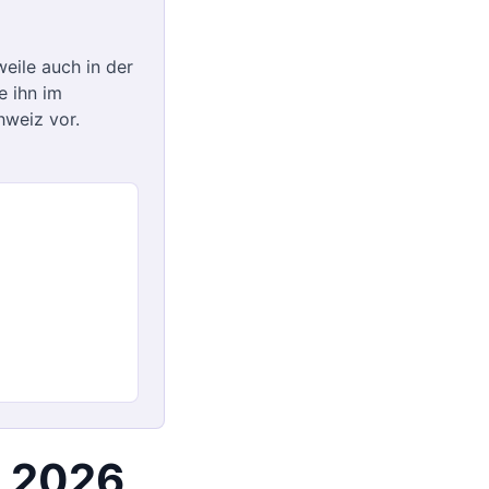
eile auch in der
e ihn im
hweiz vor.
z 2026