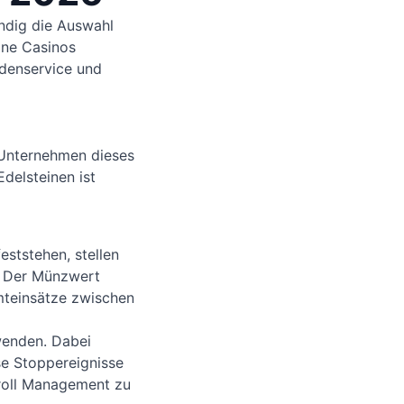
ändig die Auswahl
ine Casinos
ndenservice und
s Unternehmen dieses
delsteinen ist
eststehen, stellen
n. Der Münzwert
amteinsätze zwischen
wenden. Dabei
se Stoppereignisse
kroll Management zu