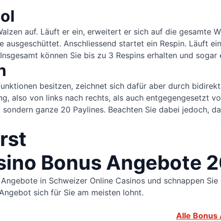
ol
alzen auf. Läuft er ein, erweitert er sich auf die gesamte W
sgeschüttet. Anschliessend startet ein Respin. Läuft ein 
nsgesamt können Sie bis zu 3 Respins erhalten und sogar ei
n
nktionen besitzen, zeichnet sich dafür aber durch bidirekt
ng, also von links nach rechts, als auch entgegengesetzt vo
0, sondern ganze 20 Paylines. Beachten Sie dabei jedoch, da
rst
asino Bonus Angebote 
Angebote in Schweizer Online Casinos und schnappen Sie s
Angebot sich für Sie am meisten lohnt.
Alle Bonus