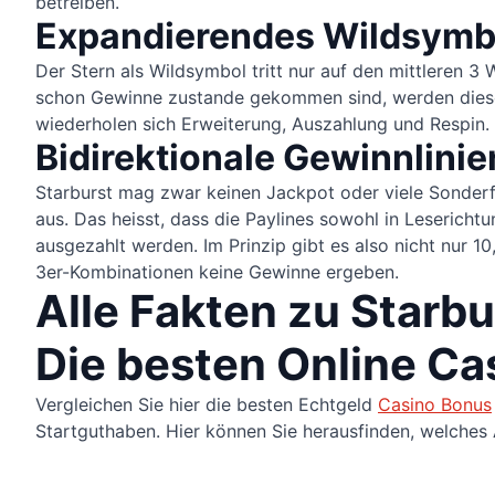
betreiben.
Expandierendes Wildsymb
Der Stern als Wildsymbol tritt nur auf den mittleren 3 W
schon Gewinne zustande gekommen sind, werden diese au
wiederholen sich Erweiterung, Auszahlung und Respin. I
Bidirektionale Gewinnlinie
Starburst mag zwar keinen Jackpot oder viele Sonderfu
aus. Das heisst, dass die Paylines sowohl in Leserichtu
ausgezahlt werden. Im Prinzip gibt es also nicht nur 1
3er-Kombinationen keine Gewinne ergeben.
Alle Fakten zu Starbu
Die besten Online C
Vergleichen Sie hier die besten Echtgeld
Casino Bonus
Startguthaben. Hier können Sie herausfinden, welches 