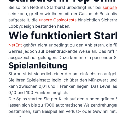
Sie sollten NetEnts Starburst unbedingt nur bei
seriöse
sein kann, greifen wir Ihnen mit der Casino.ch Bestenl
aufgestellt, die
unsere Casinotests
hinsichtlich Sicher
Lobbydesign bestanden haben.
Wie funktioniert Sta
NetEnt
gehört nicht unbedingt zu den Anbietern, die f
Genres jedoch auf beeindruckende Weise an. Das raffin
ausgezeichnet gelungen. Dazu kommt ein passender So
Spielanleitung
Starburst ist sicherlich einer der am einfachsten aufg
Sie Ihren Spieleinsatz lediglich über den Münzwert und
kann zwischen 0,01 und 1 Franken liegen. Das Level läs
0,10 und 100 Franken möglich.
Die Spins starten Sie per Klick auf den runden grünen
lassen sich bis zu 1’000 automatische Walzendrehunge
bestimmen, zum Beispiel ein Verlust- oder Gewinnlimit.