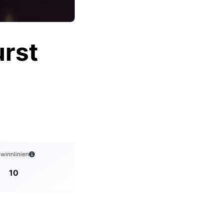
urst
winnlinien
10